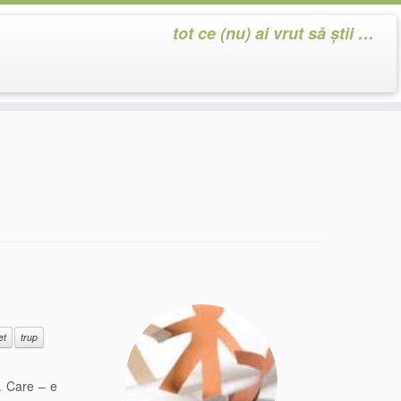
tot ce (nu) ai vrut să știi …
et
trup
. Care – e