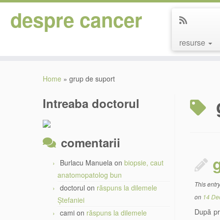
despre cancer
resurse
Skip
to
Home
»
grup de suport
content
Intreaba doctorul
comentarii
g
Burlacu Manuela
on
biopsie, caut
anatomopatolog bun
This entr
doctorul
on
răspuns la dilemele
on
14 De
Ștefaniei
După pri
cami
on
răspuns la dilemele