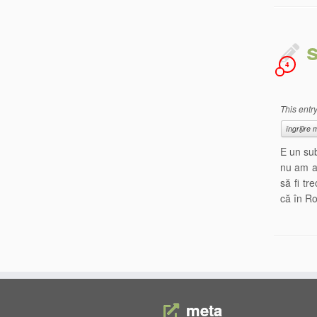
4
This entr
îngrijire
E un sub
nu am a
să fi tr
că în Ro
meta