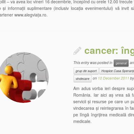
bilit – va avea loc vineri 16 decembrie, începînd cu orele 12.00 trecute 
e și informații suplimentare (inclusiv locația evenimentului) vă invit 
partener www.alegviața.ro.
cancer: îng
This entry was posted in
an
general
grup de suport
Hospice Casa Speranț
on
10 December 2011
b
vindecare
Am adus vorba ieri despre supo
România. Iar aici aș vrea să fac
servicii și resurse pe care un 
vindecarea și reintegrarea în fa
pe lîngă îngrijirea medicală di
medicale.