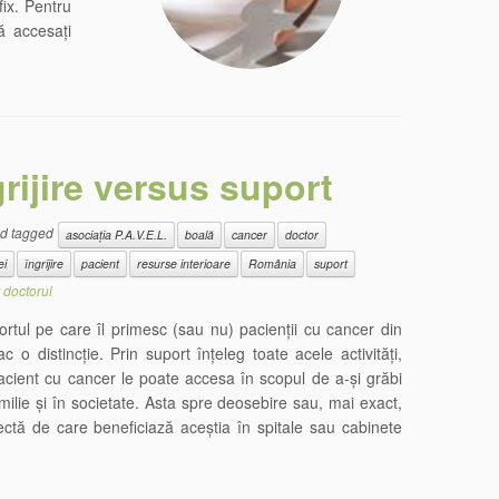
fix. Pentru
să accesați
rijire versus suport
d tagged
asociația P.A.V.E.L.
boală
cancer
doctor
ei
îngrijire
pacient
resurse interioare
România
suport
y
doctorul
rtul pe care îl primesc (sau nu) pacienții cu cancer din
 o distincție. Prin suport înțeleg toate acele activități,
pacient cu cancer le poate accesa în scopul de a-și grăbi
milie și în societate. Asta spre deosebire sau, mai exact,
rectă de care beneficiază aceștia în spitale sau cabinete