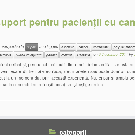
suport pentru pacienții cu ca
y was posted in
and tagged
suport
asociație
cancer
comunitate
grup de suport
on
9 December 2011
by
 medicală
nucleu de inițiativă
pacient
resurse
România
iect delicat și, pentru cei mai mulți dintre noi, deloc familiar. Iar asta n
vea fiecare dintre noi vreo rudă, vreun prieten sau poate doar un cun
ecut la un moment dat prin această experiență. Nu, ci pur și simplu pe
mânia conceptul nu a reușit (încă) să își cîștige un loc.
categorii