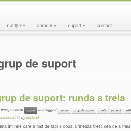
nutriție
oameni
suport
contact
grup de suport
rup de suport: runda a treia
y was posted in
and tagged
suport
cancer
grup de suport
minte
pacient
sufl
cember 2011
by
doctorul
ma întîlnire care a fost de fapt a doua, urmează firesc cea de a treia