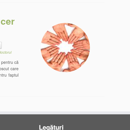
ncer
doctorul
u pentru că
oscut care
ntru faptul
Legături