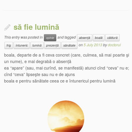
să fie lumină
This entry was posted in
and tagged
opinie
absență
boală
căldură
on
5 July 2013
by
doctorul
frig
întuneric
lumină
prezență
sănătate
boala, departe de a fi ceva concret (care, culmea, să mai poarte şi
un nume), e mai degrabă o absență
ea “apare” (sau, mai curînd, se manifestă) atunci cînd “ceva” nu e;
cînd “ceva” lipseşte sau nu e de ajuns
boala e pentru sănătate ceea ce e întunericul pentru lumină