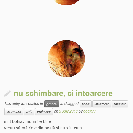
nu schimbare, ci întoarcere
This entry was posted in
and tagged
general
boală
întoarcere
sănătate
on
3 July 2013
by
doctorul
schimbare
viață
vindecare
sînt bolnav, nu îmi e bine
vreau să mă ridic din boală şi nu ştiu cum