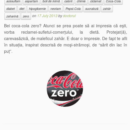
acesulfam
aspartam
boli de inimă
calorii
chimie
ciclamat
Coca-Cola
diabet
diet
hipoglicemie
neotam
Pepsi-Cola
sucraloză
zahăr
on
17 July 2013
by
doctorul
zaharină
zero
Bei coca-cola zero? Atunci se prea poate să ai impresia că eşti,
vorba reclamei-sufletul-comerțului, la dietă. Protejat(ă),
carevasăzică, de maleficul zahăr. E doar o impresie. De fapt te afli
în situația, inspirat descrisă de moşi-strămoşi, de “sărit din lac în
puț”.