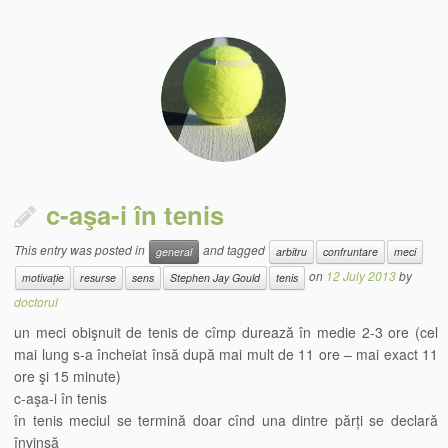
c-aşa-i în tenis
This entry was posted in
and tagged
general
arbitru
confruntare
meci
on
12 July 2013
by
motivație
resurse
sens
Stephen Jay Gould
tenis
doctorul
un meci obişnuit de tenis de cîmp durează în medie 2-3 ore (cel
mai lung s-a încheiat însă după mai mult de 11 ore – mai exact 11
ore şi 15 minute)
c-aşa-i în tenis
în tenis meciul se termină doar cînd una dintre părți se declară
învinsă