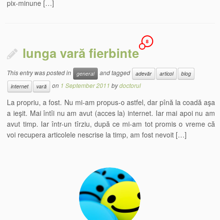
pix-minune […]
8
lunga vară fierbinte
This entry was posted in
and tagged
general
adevăr
articol
blog
on
1 September 2011
by
doctorul
internet
vară
La propriu, a fost. Nu mi-am propus-o astfel, dar pînă la coadă aşa
a ieşit. Mai întîi nu am avut (acces la) internet. Iar mai apoi nu am
avut timp. Iar într-un tîrziu, după ce mi-am tot promis o vreme că
voi recupera articolele nescrise la timp, am fost nevoit […]