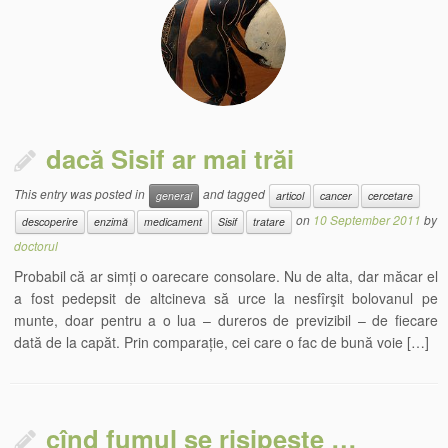
dacă Sisif ar mai trăi
This entry was posted in
and tagged
general
articol
cancer
cercetare
on
10 September 2011
by
descoperire
enzimă
medicament
Sisif
tratare
doctorul
Probabil că ar simți o oarecare consolare. Nu de alta, dar măcar el
a fost pedepsit de altcineva să urce la nesfîrşit bolovanul pe
munte, doar pentru a o lua – dureros de previzibil – de fiecare
dată de la capăt. Prin comparație, cei care o fac de bună voie […]
cînd fumul se risipeşte …