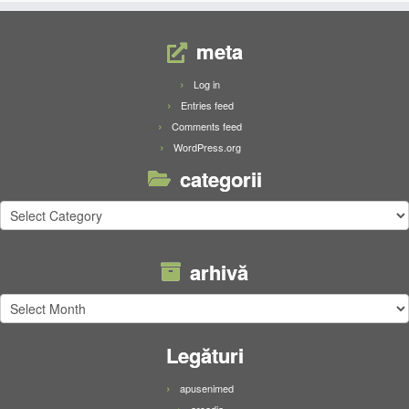
meta
Log in
Entries feed
Comments feed
WordPress.org
categorii
categorii
arhivă
arhivă
Legături
apusenimed