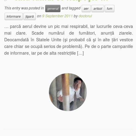
This entry was posted in
and tagged
general
aer
articol
fum
on
9 September 2011
by
doctorul
informare
țigară
… parcă aerul devine un pic mai respirabil, iar lucrurile ceva-ceva
mai clare. Scade numărul de fumători, anunță ziarele.
Deocamdată în Statele Unite (şi probabil că şi în alte țări vestice
care chiar se ocupă serios de problemă). Pe de o parte campaniile
de informare, iar pe de alta restricțiile […]