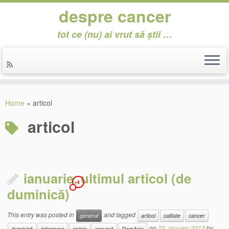
despre cancer
tot ce (nu) ai vrut să știi …
Skip
to
Home
»
articol
content
articol
ianuarie, ultimul articol (de
4
duminică)
This entry was posted in
and tagged
general
articol
calitate
cancer
on
22 January 2012
by
duminică
informare
opinie
resursă
România