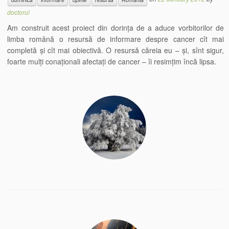
doctorul
Am construit acest proiect din dorința de a aduce vorbitorilor de
limba română o resursă de informare despre cancer cît mai
completă și cît mai obiectivă. O resursă căreia eu – și, sînt sigur,
foarte mulți conaționali afectați de cancer – îi resimțim încă lipsa.