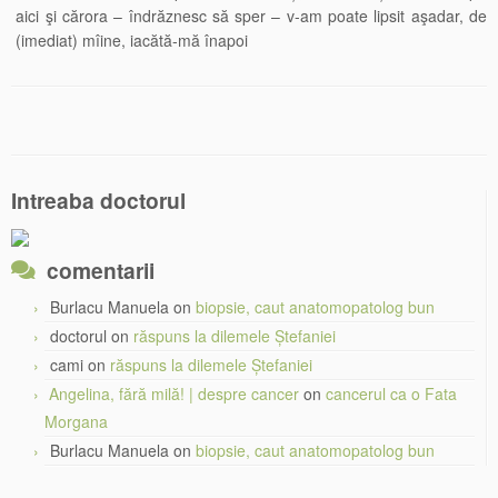
aici şi cărora – îndrăznesc să sper – v-am poate lipsit aşadar, de
(imediat) mîine, iacătă-mă înapoi
Intreaba doctorul
comentarii
Burlacu Manuela
on
biopsie, caut anatomopatolog bun
doctorul
on
răspuns la dilemele Ștefaniei
cami
on
răspuns la dilemele Ștefaniei
Angelina, fără milă! | despre cancer
on
cancerul ca o Fata
Morgana
Burlacu Manuela
on
biopsie, caut anatomopatolog bun