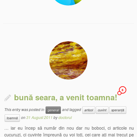
6
bună seara, a venit toamna!
This entry was posted in
and tagged
general
articol
cuvînt
speranță
on
31 August 2011
by
doctorul
toamnă
… iar eu încep să număr din nou dar nu boboci, ci articole nu
cucuruzi, ci cuvinte împreună cu voi toți, cei care ați mai trecut pe