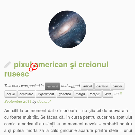
pixul american şi creionul
5
rusesc
This entry was posted in
and tagged
general
articol
bacterie
cancer
on
6
celulă
cercetare
experiment
genetică
malign
terapie
virus
September 2011
by
doctorul
Am citit la un moment dat o istorioară – nu ştiu cît de adevărată –
cu foarte mult tîlc. Se făcea că, în cursa pentru cucerirea spațiului
comic, americanii au simțit la un moment nevoia – probabil pentru
a-şi putea imortaliza la cald gîndurile apărute printre stele – unui