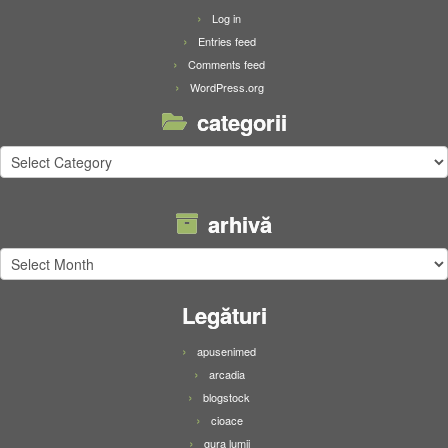
Log in
Entries feed
Comments feed
WordPress.org
categorii
categorii
arhivă
arhivă
Legături
apusenimed
arcadia
blogstock
cioace
gura lumii