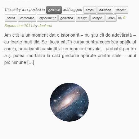
This entry was posted in
and tagged
general
articol
bacterie
cancer
on
6
celulă
cercetare
experiment
genetică
malign
terapie
virus
September 2011
by
doctorul
Am citit la un moment dat o istorioară – nu ştiu cît de adevărată –
cu foarte mult tîlc. Se făcea că, în cursa pentru cucerirea spațiului
comic, americanii au simțit la un moment nevoia – probabil pentru
a-şi putea imortaliza la cald gîndurile apărute printre stele – unui
pix-minune […]