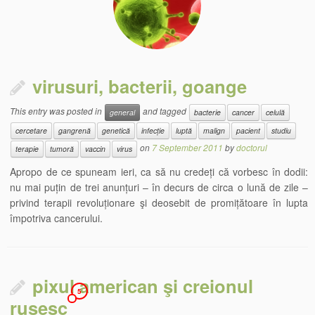
virusuri, bacterii, goange
This entry was posted in
and tagged
general
bacterie
cancer
celulă
cercetare
gangrenă
genetică
infecție
luptă
malign
pacient
studiu
on
7 September 2011
by
doctorul
terapie
tumoră
vaccin
virus
Apropo de ce spuneam ieri, ca să nu credeți că vorbesc în dodii:
nu mai puțin de trei anunțuri – în decurs de circa o lună de zile –
privind terapii revoluționare şi deosebit de promițătoare în lupta
împotriva cancerului.
pixul american şi creionul
5
rusesc