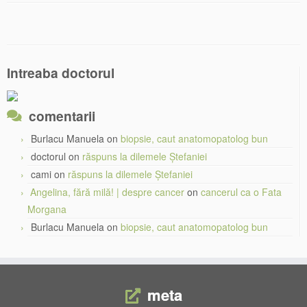
Intreaba doctorul
comentarii
Burlacu Manuela
on
biopsie, caut anatomopatolog bun
doctorul
on
răspuns la dilemele Ștefaniei
cami
on
răspuns la dilemele Ștefaniei
Angelina, fără milă! | despre cancer
on
cancerul ca o Fata
Morgana
Burlacu Manuela
on
biopsie, caut anatomopatolog bun
meta