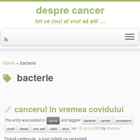
despre cancer
tot ce (nu) ai vrut să știi …
Skip
to
Home
»
bacterie
content
bacterie
cancerul în vremea covidului
This entry was posted in
and tagged
opinie
bacterie
cancer
concepere
on
15 June 2020
by
doctorul
covid
mesaj
non-self
viață
virus
Dragă cetitorule, a fost odată ca niciodată …