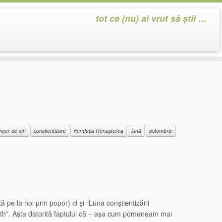
tot ce (nu) ai vrut să știi …
ncer de sîn
conștientizare
Fundația Renașterea
lună
octombrie
e la noi prin popor) ci şi “Luna conştientizării
nth”. Asta datorită faptului că – aşa cum pomeneam mai