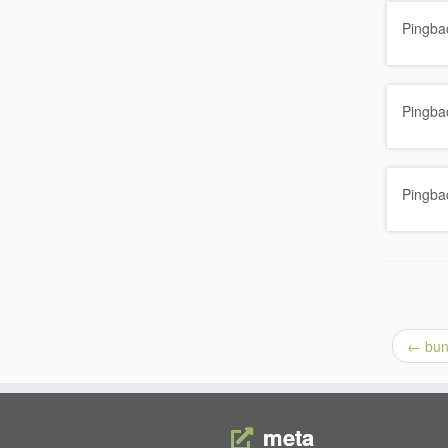
Pingba
Pingba
Pingba
←
bun 
meta