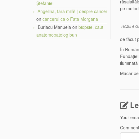
răsalaltă
Ștefaniei
pe metode
Angelina, fără milă! | despre cancer
on
cancerul ca o Fata Morgana
Rozul e cu
Burlacu Manuela
on
biopsie, caut
anatomopatolog bun
de făcut 
În România
Fundaţiei 
iluminată 
Măcar pen
Le
Your emai
Commen