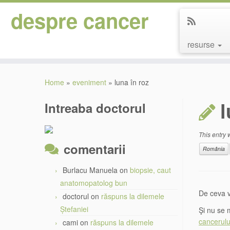
despre cancer
resurse
Skip
to
Home
»
eveniment
»
luna în roz
content
l
Intreaba doctorul
This entry
comentarii
România
Burlacu Manuela
on
biopsie, caut
anatomopatolog bun
De ceva 
doctorul
on
răspuns la dilemele
Ștefaniei
Şi nu se 
cancerulu
cami
on
răspuns la dilemele