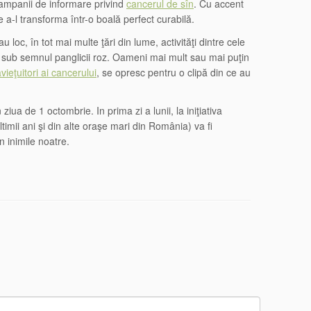
campanii de informare privind
cancerul de sîn
. Cu accent
 a-l transforma într-o boală perfect curabilă.
u loc, în tot mai multe ţări din lume, activităţi dintre cele
e sub semnul panglicii roz. Oameni mai mult sau mai puţin
vieţuitori ai cancerului
, se opresc pentru o clipă din ce au
iua de 1 octombrie. In prima zi a lunii, la iniţiativa
timii ani şi din alte oraşe mari din România) va fi
n inimile noatre.