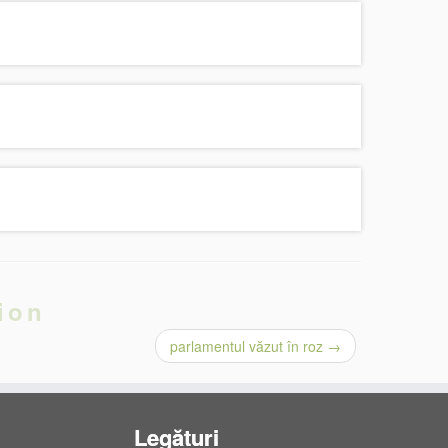
ion
parlamentul văzut în roz
→
Legături