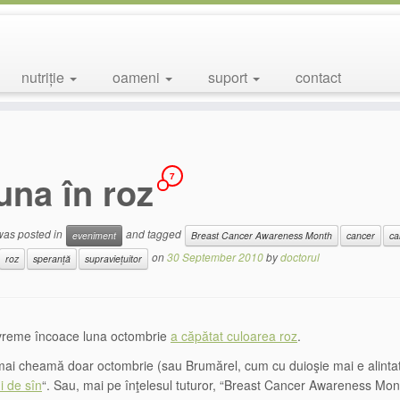
nutriție
oameni
suport
contact
una în roz
7
 was posted in
and tagged
eveniment
Breast Cancer Awareness Month
cancer
ca
on
30 September 2010
by
doctorul
roz
speranță
supraviețuitor
vreme încoace luna octombrie
a căpătat culoarea roz
.
mai cheamă doar octombrie (sau Brumărel, cum cu duioşie mai e alintată p
i de sîn
“. Sau, mai pe înţelesul tuturor, “Breast Cancer Awareness Mo