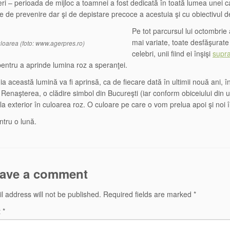
ieri – perioada de mijloc a toamnei a fost dedicată în toată lumea unei 
 de prevenire dar şi de depistare precoce a acestuia şi cu obiectivul de
Pe tot parcursul lui octombrie a
mai variate, toate desfăşurat
loarea (foto: www.agerpres.ro)
celebri, unii fiind ei înşişi
supra
pentru a aprinde lumina roz a speranţei.
 această lumină va fi aprinsă, ca de fiecare dată în ultimii nouă ani, în z
Renaşterea, o clădire simbol din Bucureşti (iar conform obiceiului din ul
la exterior în culoarea roz. O culoare pe care o vom prelua apoi şi noi î
tru o lună.
ave a comment
l address will not be published.
Required fields are marked
*
t
*