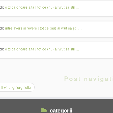
ck:
o zi ca oricare alta | tot ce (nu) ai vrut să ştii ...
ck:
între avers şi revers | tot ce (nu) ai vrut să știi …
ck:
o zi ca oricare alta | tot ce (nu) ai vrut să știi …
Post navigat
îi vinu’ ghiurghiuliu
categorii