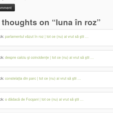
 thoughts on “
luna în roz
”
ck:
parlamentul văzut în roz | tot ce (nu) ai vrut să ştii …
ck:
despre calciu şi coincidențe | tot ce (nu) ai vrut să ştii …
ck:
constelația din parc | tot ce (nu) ai vrut să ştii …
ck:
o dădacă de Focşani | tot ce (nu) ai vrut să ştii …