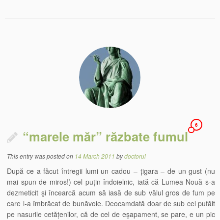
6
“marele măr” răzbate fumul
This entry was posted on
14 March 2011
by
doctorul
După ce a făcut întregii lumi un cadou – țigara – de un gust (nu
mai spun de miros!) cel puțin îndoielnic, iată că Lumea Nouă s-a
dezmeticit şi încearcă acum să iasă de sub vălul gros de fum pe
care l-a îmbrăcat de bunăvoie. Deocamdată doar de sub cel pufăit
pe nasurile cetățenilor, că de cel de eşapament, se pare, e un pic