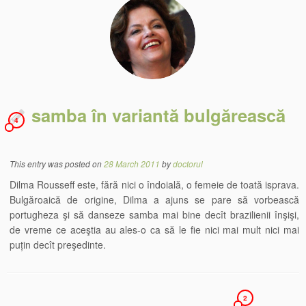
samba în variantă bulgărească
4
This entry was posted on
28 March 2011
by
doctorul
Dilma Rousseff este, fără nici o îndoială, o femeie de toată isprava.
Bulgăroaică de origine, Dilma a ajuns se pare să vorbească
portugheza şi să danseze samba mai bine decît brazilienii înşişi,
de vreme ce aceştia au ales-o ca să le fie nici mai mult nici mai
puțin decît preşedinte.
2