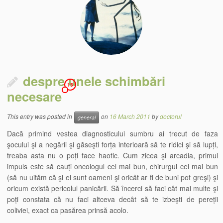
despre unele schimbări
15
necesare
This entry was posted in
on
16 March 2011
by
doctorul
general
Dacă primind vestea diagnosticului sumbru ai trecut de faza
şocului şi a negării şi găseşti forța interioară să te ridici şi să lupți,
treaba asta nu o poți face haotic. Cum zicea şi arcadia, primul
impuls este să cauți oncologul cel mai bun, chirurgul cel mai bun
(să nu uităm că şi ei sunt oameni şi oricât ar fi de buni pot greşi) şi
oricum există pericolul panicării. Să încerci să faci cât mai multe şi
poți constata că nu faci altceva decât să te izbeşti de pereții
coliviei, exact ca pasărea prinsă acolo.