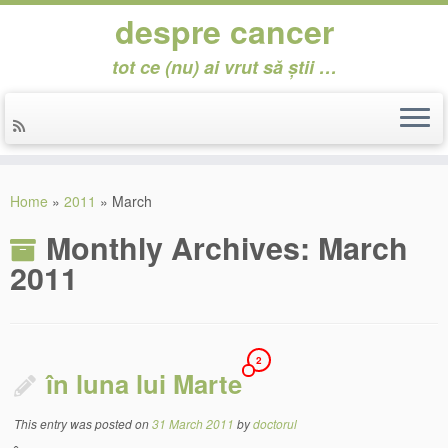
despre cancer
tot ce (nu) ai vrut să știi …
Skip
to
Home
»
2011
»
March
content
Monthly Archives:
March
2011
2
în luna lui Marte
This entry was posted on
31 March 2011
by
doctorul