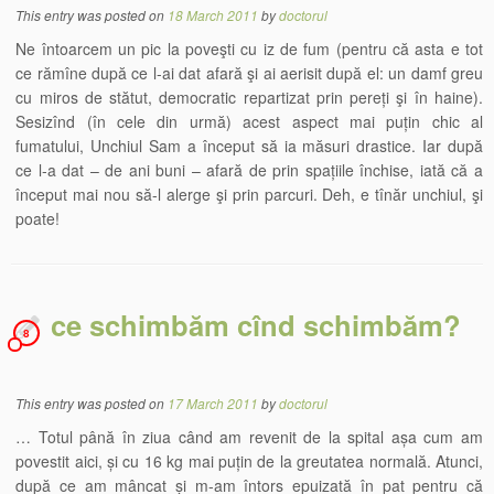
This entry was posted on
18 March 2011
by
doctorul
Ne întoarcem un pic la poveşti cu iz de fum (pentru că asta e tot
ce rămîne după ce l-ai dat afară şi ai aerisit după el: un damf greu
cu miros de stătut, democratic repartizat prin pereți şi în haine).
Sesizînd (în cele din urmă) acest aspect mai puțin chic al
fumatului, Unchiul Sam a început să ia măsuri drastice. Iar după
ce l-a dat – de ani buni – afară de prin spațiile închise, iată că a
început mai nou să-l alerge şi prin parcuri. Deh, e tînăr unchiul, şi
poate!
ce schimbăm cînd schimbăm?
8
This entry was posted on
17 March 2011
by
doctorul
… Totul până în ziua când am revenit de la spital așa cum am
povestit aici, și cu 16 kg mai puțin de la greutatea normală. Atunci,
după ce am mâncat și m-am întors epuizată în pat pentru că