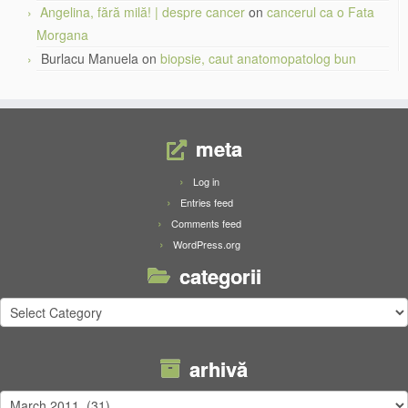
Angelina, fără milă! | despre cancer
on
cancerul ca o Fata
Morgana
Burlacu Manuela
on
biopsie, caut anatomopatolog bun
meta
Log in
Entries feed
Comments feed
WordPress.org
categorii
categorii
arhivă
arhivă