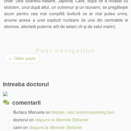
chiar Țara Soarelui-Răsare, Japonia. Care, după ce a încasat cu
stoicism, unul după altul, un cutremur şi un tsunami, se pregăteşte
acum pentru cea mai cumplită lovitură ce ar mai putea urma,
anume aceea a unei explozii nucleare (la una din centralele ei
atomice, afectată puternic atît de seism cît şi de valul marin).
Post navigation
←
Older posts
Intreaba doctorul
comentarii
Burlacu Manuela
on
biopsie, caut anatomopatolog bun
doctorul
on
răspuns la dilemele Ștefaniei
cami
on
răspuns la dilemele Ștefaniei