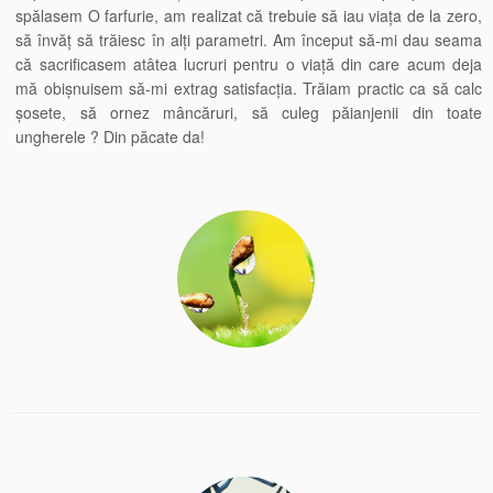
spălasem O farfurie, am realizat că trebuie să iau viața de la zero,
să învăț să trăiesc în alți parametri. Am început să-mi dau seama
că sacrificasem atâtea lucruri pentru o viață din care acum deja
mă obișnuisem să-mi extrag satisfacția. Trăiam practic ca să calc
șosete, să ornez mâncăruri, să culeg păianjenii din toate
ungherele ? Din păcate da!