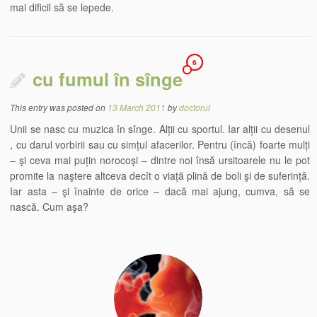
mai dificil să se lepede.
6
cu fumul în sînge
This entry was posted on
13 March 2011
by
doctorul
Unii se nasc cu muzica în sînge. Alții cu sportul. Iar alții cu desenul
, cu darul vorbirii sau cu simțul afacerilor. Pentru (încă) foarte mulți
– şi ceva mai puțin norocoşi – dintre noi însă ursitoarele nu le pot
promite la naştere altceva decît o viață plină de boli şi de suferință.
Iar asta – şi înainte de orice – dacă mai ajung, cumva, să se
nască. Cum aşa?