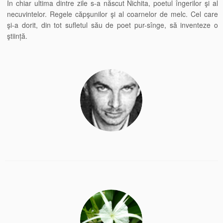
În chiar ultima dintre zile s-a născut Nichita, poetul îngerilor şi al
necuvintelor. Regele căpşunilor şi al coarnelor de melc. Cel care
şi-a dorit, din tot sufletul său de poet pur-sînge, să inventeze o
ştiință.