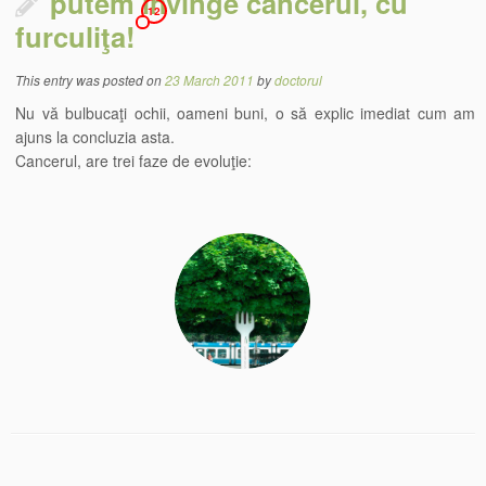
putem învinge cancerul, cu
12
furculiţa!
This entry was posted on
23 March 2011
by
doctorul
Nu vă bulbucaţi ochii, oameni buni, o să explic imediat cum am
ajuns la concluzia asta.
Cancerul, are trei faze de evoluţie: