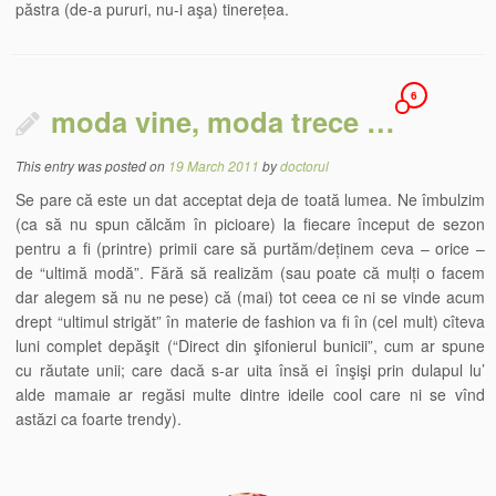
păstra (de-a pururi, nu-i aşa) tinerețea.
6
moda vine, moda trece …
This entry was posted on
19 March 2011
by
doctorul
Se pare că este un dat acceptat deja de toată lumea. Ne îmbulzim
(ca să nu spun călcăm în picioare) la fiecare început de sezon
pentru a fi (printre) primii care să purtăm/deținem ceva – orice –
de “ultimă modă”. Fără să realizăm (sau poate că mulți o facem
dar alegem să nu ne pese) că (mai) tot ceea ce ni se vinde acum
drept “ultimul strigăt” în materie de fashion va fi în (cel mult) cîteva
luni complet depăşit (“Direct din şifonierul bunicii”, cum ar spune
cu răutate unii; care dacă s-ar uita însă ei înşişi prin dulapul lu’
alde mamaie ar regăsi multe dintre ideile cool care ni se vînd
astăzi ca foarte trendy).