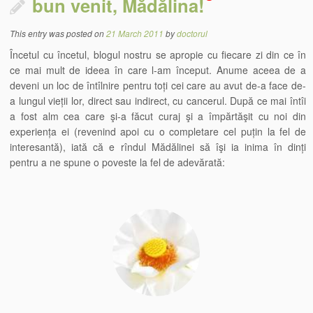
bun venit, Mădălina!
This entry was posted on
21 March 2011
by
doctorul
Încetul cu încetul, blogul nostru se apropie cu fiecare zi din ce în
ce mai mult de ideea în care l-am început. Anume aceea de a
deveni un loc de întîlnire pentru toți cei care au avut de-a face de-
a lungul vieții lor, direct sau indirect, cu cancerul. După ce mai întîi
a fost alm cea care şi-a făcut curaj şi a împărtăşit cu noi din
experiența ei (revenind apoi cu o completare cel puțin la fel de
interesantă), iată că e rîndul Mădălinei să îşi ia inima în dinți
pentru a ne spune o poveste la fel de adevărată: